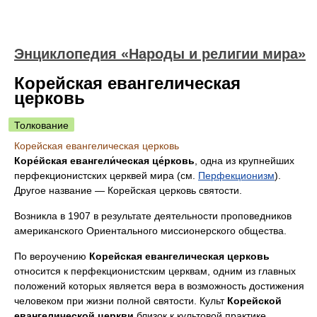
Энциклопедия «Народы и религии мира»
Корейская евангелическая
церковь
Толкование
Корейская евангелическая церковь
Коре́йская евангели́ческая це́рковь
, одна из крупнейших
перфекционистских церквей мира (см.
Перфекционизм
).
Другое название — Корейская церковь святости.
Возникла в 1907 в результате деятельности проповедников
американского Ориентального миссионерского общества.
По вероучению
Корейская евангелическая церковь
относится к перфекционистским церквам, одним из главных
положений которых является вера в возможность достижения
человеком при жизни полной святости. Культ
Корейской
евангелической церкви
близок к культовой практике