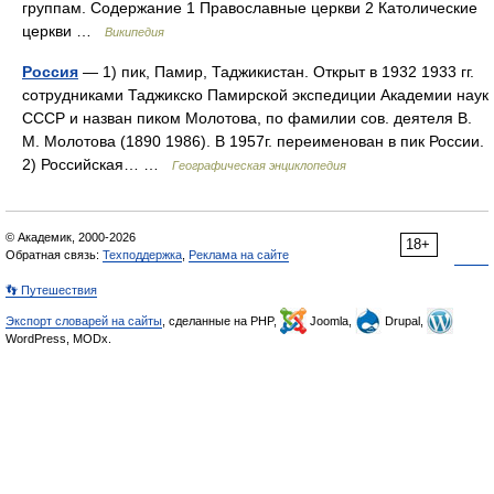
группам. Содержание 1 Православные церкви 2 Католические
церкви …
Википедия
Россия
— 1) пик, Памир, Таджикистан. Открыт в 1932 1933 гг.
сотрудниками Таджикско Памирской экспедиции Академии наук
СССР и назван пиком Молотова, по фамилии сов. деятеля В.
М. Молотова (1890 1986). В 1957г. переименован в пик России.
2) Российская… …
Географическая энциклопедия
© Академик, 2000-2026
18+
Обратная связь:
Техподдержка
,
Реклама на сайте
👣 Путешествия
Экспорт словарей на сайты
, сделанные на PHP,
Joomla,
Drupal,
WordPress, MODx.