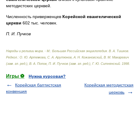
методистских церквей.
Численность приверженцев
Корейской евангелической
церкви
602 тыс. человек.
П. И. Пучков
Народы и религии мира. - М.: Большая Российская энциклопедия
.
В. А. Тишков.
Редкол.: О. Ю. Артемова, С. А. Арутюнов, А. Н. Кожановский, В. М. Макаревич
(зам. гл. ред.), В. А. Попов, П. И. Пучков (зам. гл. ред.), Г. Ю. Ситнянский
.
1998
.
Игры ⚽
Нужна курсовая?
Корейская баптистская
Корейская методистская
конвенция
церковь